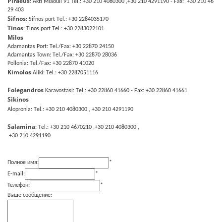
Piraeus
: Akti Miaouli 91 Τel.: +30 210 4080300 ,+30 210 4291190 - Fax: +30 210 46
29 403
Sifnos
: Sifnos port Τel.: +30 2284035170
Tinos
: Tinos port Τel.: +30 2283022101
Milos
Adamantas Port: Τel./Fax: +30 22870 24150
Adamantas Town: Τel./Fax: +30 22870 28036
Pollonia: Τel./Fax: +30 22870 41020
Kimolos
Aliki: Τel.: +30 2287051116
Folegandros
Karavostasi: Τel.: +30 22860 41660 - Fax: +30 22860 41661
Sikinos
Alopronia: Τel.: +30 210 4080300 , +30 210 4291190
Salamina
: Τel.: +30 210 4670210 ,+30 210 4080300 ,
+30 210 4291190
Полное имя:
*
E-mail:
*
Телефон:
*
Ваше сообщение: