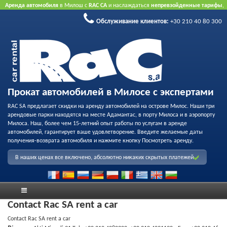
Аренда автомобиля
в Милош с
RAC CA
и наслаждаться
непревзойденные тарифы
,
вежливое обслуживание
и
флот качества проката
.
Забронировать через Интернет
Обслуживание клиентов:
+30 210 40 80 300
принять преимущество нашего Интернет предлагает.
Не нужна кредитная карта.
Прокат автомобилей в Милосе с экспертами
RAC SA предлагает скидки на аренду автомобилей на острове Милос. Наши три
арендовые парки находятся на месте Адамантас, в порту Милоса и в аэропорту
Милоса. Наш, более чем 15-летний опыт работы по услугам в аренде
автомобилей, гарантирует ваше удовлетворение. Введите желаемые даты
получения-возврата автомобиля и нажмите кнопку Посмотреть аренду.
В наших ценах все включено, абсолютно никаких скрытых платежей
Contact Rac SA rent a car
Contact Rac SA rent a car