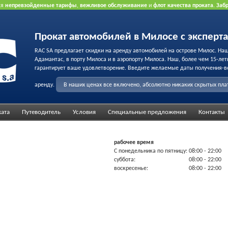
ся
непревзойденные тарифы
,
вежливое обслуживание
и
флот качества проката
.
Заб
рта.
Прокат автомобилей в Милосе с эксперт
RAC SA предлагает скидки на аренду автомобилей на острове Милос. На
Адамантас, в порту Милоса и в аэропорту Милоса. Наш, более чем 15-лет
гарантирует ваше удовлетворение. Введите желаемые даты получения-в
аренду.
В наших ценах все включено, абсолютно никаких скрытых пл
ката
Путеводитель
Условия
Специальные предложения
Контакты
рабочее время
С понедельника по пятницу:
08:00
- 22:00
суббота:
08:00
- 22:00
воскресенье:
08:00
- 22:00