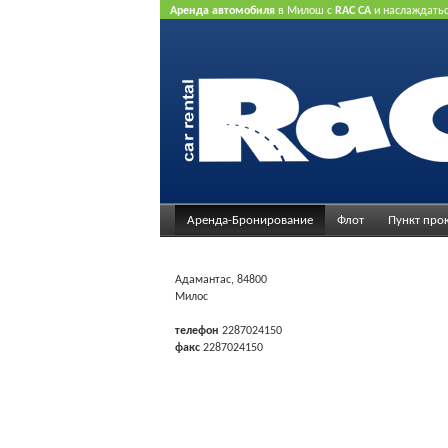
Аренда автомобиля
в Милош с
RAC CA
и наслаждать
нашего Интернет предлагает.
Не нужна кредитная ка
Аренда-Бронирование
Флот
Пункт про
Адамантас, 84800
Милос
телефон
2287024150
факс
2287024150