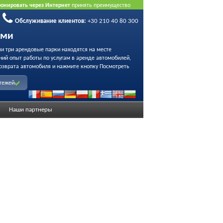
ронировать через Интернет
принять преимущество
Обслуживание клиентов:
+30 210 40 80 300
ами
ши три арендовые парки находятся на месте
ний опыт работы по услугам в аренде автомобилей,
озврата автомобиля и нажмите кнопку Посмотреть
атежей
Наши партнеры