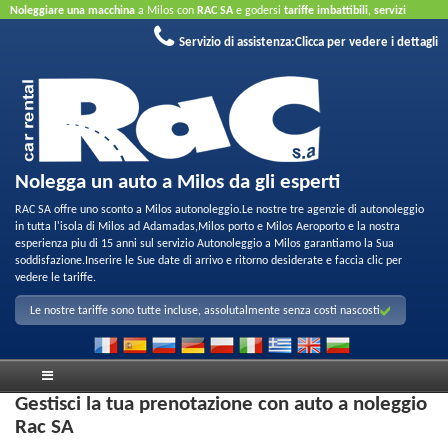
Noleggiare una macchina
a Milos con
RAC SA
e godersi
tariffe imbattibili
,
servizi
amichevoli
e
parco di qualita per noleggio
.
Prenota online
sfruttare le nostre offerte a
Servizio di assistenza:
Clicca per vedere i dettagli
Internet
Non e necessaria la carta di credito.
Nolegga un auto a Milos da gli esperti
RAC SA offre uno sconto a Milos autonoleggio.Le nostre tre agenzie di autonoleggio
in tutta l'isola di Milos ad Adamadas,Milos porto e Milos Aeroporto e la nostra
esperienza piu di 15 anni sul servizio Autonoleggio a Milos garantiamo la Sua
soddisfazione.Inserire le Sue date di arrivo e ritorno desiderate e faccia clic per
vedere le tariffe.
Le nostre tariffe sono tutte incluse, assolutalmente senza costi nascosti
Gestisci la tua prenotazione con auto a noleggio
Rac SA