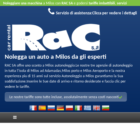
Noleggiare una macchina
a Milos con
RAC SA
e godersi
tariffe imbattibili
,
servizi
amichevoli
e
parco di qualita per noleggio
.
Prenota online
sfruttare le nostre offerte a
Servizio di assistenza:
Clicca per vedere i dettagli
Internet
Non e necessaria la carta di credito.
Nolegga un auto a Milos da gli esperti
RAC SA offre uno sconto a Milos autonoleggio.Le nostre tre agenzie di autonoleggio
in tutta l'isola di Milos ad Adamadas,Milos porto e Milos Aeroporto e la nostra
esperienza piu di 15 anni sul servizio Autonoleggio a Milos garantiamo la Sua
soddisfazione.Inserire le Sue date di arrivo e ritorno desiderate e faccia clic per
vedere le tariffe.
Le nostre tariffe sono tutte incluse, assolutalmente senza costi nascosti