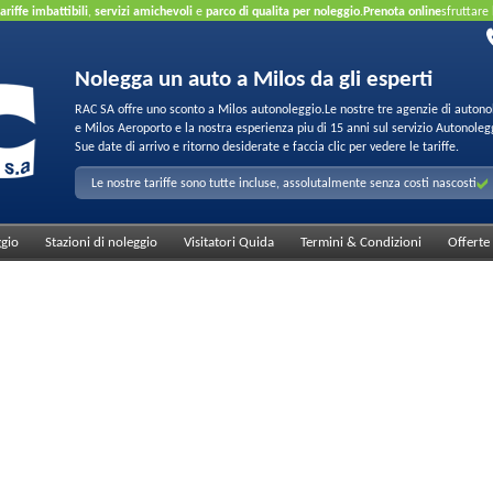
tariffe imbattibili
,
servizi amichevoli
e
parco di qualita per noleggio
.
Prenota online
sfruttare
Nolegga un auto a Milos da gli esperti
RAC SA offre uno sconto a Milos autonoleggio.Le nostre tre agenzie di autono
e Milos Aeroporto e la nostra esperienza piu di 15 anni sul servizio Autonoleg
Sue date di arrivo e ritorno desiderate e faccia clic per vedere le tariffe.
Le nostre tariffe sono tutte incluse, assolutalmente senza costi nascosti
ggio
Stazioni di noleggio
Visitatori Quida
Termini & Condizioni
Offerte