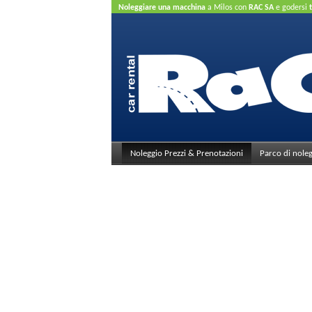
Noleggiare una macchina
a Milos con
RAC SA
e godersi
credito.
Noleggio Prezzi & Prenotazioni
Parco di nole