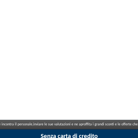
incontra il personale,inviare le sue valutazioni e ne aproffita i grandi sconti e le offerte 
Senza carta di credito