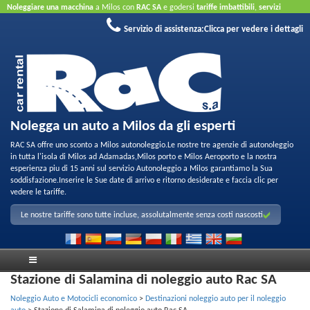
Noleggiare una macchina
a Milos con
RAC SA
e godersi
tariffe imbattibili
,
servizi
amichevoli
e
parco di qualita per noleggio
.
Prenota online
sfruttare le nostre offerte a
Servizio di assistenza:
Clicca per vedere i dettagli
Internet
Non e necessaria la carta di credito.
Nolegga un auto a Milos da gli esperti
RAC SA offre uno sconto a Milos autonoleggio.Le nostre tre agenzie di autonoleggio
in tutta l'isola di Milos ad Adamadas,Milos porto e Milos Aeroporto e la nostra
esperienza piu di 15 anni sul servizio Autonoleggio a Milos garantiamo la Sua
soddisfazione.Inserire le Sue date di arrivo e ritorno desiderate e faccia clic per
vedere le tariffe.
Le nostre tariffe sono tutte incluse, assolutalmente senza costi nascosti
Stazione di Salamina di noleggio auto Rac SA
Noleggio Auto e Motocicli economico
>
Destinazioni noleggio auto per il noleggio