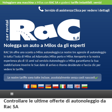
Noleggiare una macchina
a Milos con
RAC SA
e godersi
tariffe imbattibili
,
servizi
amichevoli
e
parco di qualita per noleggio
.
Prenota online
sfruttare le nostre offerte a
Servizio di assistenza:
Clicca per vedere i dettagli
Internet
Non e necessaria la carta di credito.
Nolegga un auto a Milos da gli esperti
RAC SA offre uno sconto a Milos autonoleggio.Le nostre tre agenzie di autonoleggio
in tutta l'isola di Milos ad Adamadas,Milos porto e Milos Aeroporto e la nostra
esperienza piu di 15 anni sul servizio Autonoleggio a Milos garantiamo la Sua
soddisfazione.Inserire le Sue date di arrivo e ritorno desiderate e faccia clic per
vedere le tariffe.
Le nostre tariffe sono tutte incluse, assolutalmente senza costi nascosti
Controllare le ultime offerte di autonoleggio da
Rac SA