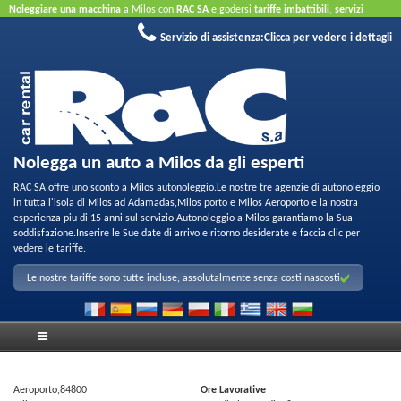
Noleggiare una macchina
a Milos con
RAC SA
e godersi
tariffe imbattibili
,
servizi
amichevoli
e
parco di qualita per noleggio
.
Prenota online
sfruttare le nostre offerte a
Servizio di assistenza:
Clicca per vedere i dettagli
Internet
Non e necessaria la carta di credito.
Nolegga un auto a Milos da gli esperti
RAC SA offre uno sconto a Milos autonoleggio.Le nostre tre agenzie di autonoleggio
in tutta l'isola di Milos ad Adamadas,Milos porto e Milos Aeroporto e la nostra
esperienza piu di 15 anni sul servizio Autonoleggio a Milos garantiamo la Sua
soddisfazione.Inserire le Sue date di arrivo e ritorno desiderate e faccia clic per
vedere le tariffe.
Le nostre tariffe sono tutte incluse, assolutalmente senza costi nascosti
Aeroporto,84800
Ore Lavorative