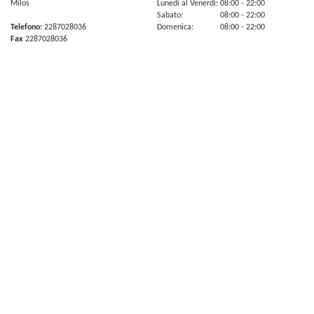
Milos
Lunedi al Venerdi:
08:00
- 22:00
Sabato:
08:00
- 22:00
Telefono:
2287028036
Domenica:
08:00
- 22:00
Fax
2287028036