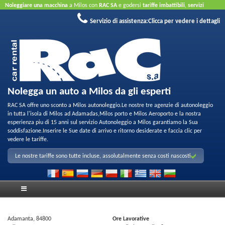
Noleggiare una macchina
a Milos con
RAC SA
e godersi
tariffe imbattibili
,
servizi
amichevoli
e
parco di qualita per noleggio
.
Prenota online
sfruttare le nostre offerte a
Servizio di assistenza:
Clicca per vedere i dettagli
Internet
Non e necessaria la carta di credito.
Nolegga un auto a Milos da gli esperti
RAC SA offre uno sconto a Milos autonoleggio.Le nostre tre agenzie di autonoleggio
in tutta l'isola di Milos ad Adamadas,Milos porto e Milos Aeroporto e la nostra
esperienza piu di 15 anni sul servizio Autonoleggio a Milos garantiamo la Sua
soddisfazione.Inserire le Sue date di arrivo e ritorno desiderate e faccia clic per
vedere le tariffe.
Le nostre tariffe sono tutte incluse, assolutalmente senza costi nascosti
Adamanta, 84800
Ore Lavorative