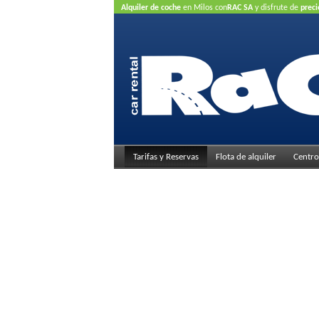
Alquiler de coche
en Milos con
RAC SA
y disfrute de
preci
crédito
Tarifas y Reservas
Flota de alquiler
Centro