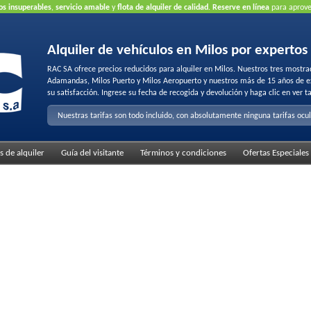
os insuperables
,
servicio amable
y
flota de alquiler de calidad
.
Reserve en línea
para aprove
Alquiler de vehículos en Milos por expertos
RAC SA ofrece precios reducidos para alquiler en Milos. Nuestros tres mostrad
Adamandas, Milos Puerto y Milos Aeropuerto y nuestros más de 15 años de exp
su satisfacción. Ingrese su fecha de recogida y devolución y haga clic en ver ta
Nuestras tarifas son todo incluido, con absolutamente ninguna tarifas ocu
s de alquiler
Guía del visitante
Términos y condiciones
Ofertas Especiales