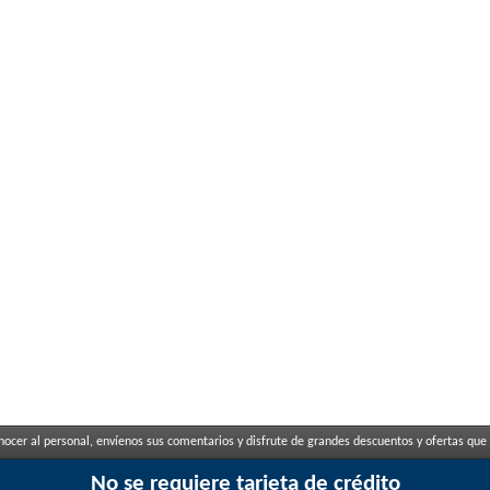
ocer al personal, envíenos sus comentarios y disfrute de grandes descuentos y ofertas que 
No se requiere tarjeta de crédito