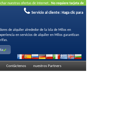
char nuestras ofertas de Internet..
No requiere tarjeta de
Servicio al cliente:
Haga clic para
ores de alquiler alrededor de la isla de Milos en
eriencia en servicios de alquiler en Milos garantizan
rifas.
lta
Contáctenos
nuestros Partners