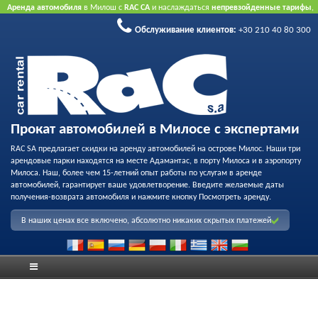
Аренда автомобиля
в Милош с
RAC CA
и наслаждаться
непревзойденные тарифы
,
вежливое обслуживание
и
флот качества проката
.
Забронировать через Интернет
Обслуживание клиентов:
+30 210 40 80 300
принять преимущество нашего Интернет предлагает.
Не нужна кредитная карта.
Прокат автомобилей в Милосе с экспертами
RAC SA предлагает скидки на аренду автомобилей на острове Милос. Наши три
арендовые парки находятся на месте Адамантас, в порту Милоса и в аэропорту
Милоса. Наш, более чем 15-летний опыт работы по услугам в аренде
автомобилей, гарантирует ваше удовлетворение. Введите желаемые даты
получения-возврата автомобиля и нажмите кнопку Посмотреть аренду.
В наших ценах все включено, абсолютно никаких скрытых платежей