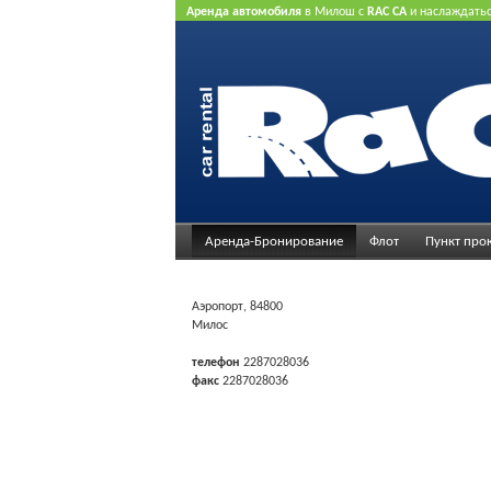
Аренда автомобиля
в Милош с
RAC CA
и наслаждать
нашего Интернет предлагает.
Не нужна кредитная ка
Аренда-Бронирование
Флот
Пункт про
Аэропорт, 84800
Милос
телефон
2287028036
факс
2287028036