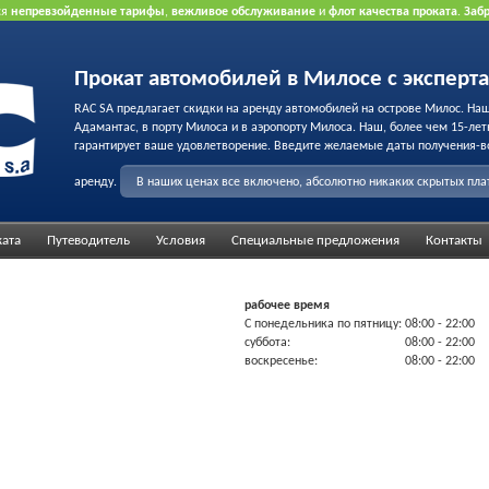
ся
непревзойденные тарифы
,
вежливое обслуживание
и
флот качества проката
.
Заб
рта.
Прокат автомобилей в Милосе с эксперт
RAC SA предлагает скидки на аренду автомобилей на острове Милос. На
Адамантас, в порту Милоса и в аэропорту Милоса. Наш, более чем 15-лет
гарантирует ваше удовлетворение. Введите желаемые даты получения-в
аренду.
В наших ценах все включено, абсолютно никаких скрытых пл
ката
Путеводитель
Условия
Специальные предложения
Контакты
рабочее время
С понедельника по пятницу:
08:00
- 22:00
суббота:
08:00
- 22:00
воскресенье:
08:00
- 22:00