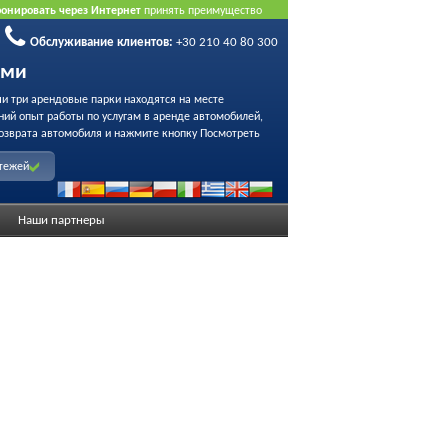
ронировать через Интернет
принять преимущество
Обслуживание клиентов:
+30 210 40 80 300
ами
ши три арендовые парки находятся на месте
ний опыт работы по услугам в аренде автомобилей,
озврата автомобиля и нажмите кнопку Посмотреть
атежей
Наши партнеры