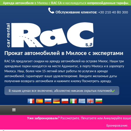
Аренда автомобиля
в Милош с
RAC CA
и наслаждаться
непревзойденные тарифы
,
вежливое обслуживание
и
флот качества проката
.
Забронировать через Интернет
Обслуживание клиентов:
+30 210 40 80 300
принять преимущество нашего Интернет предлагает.
Не нужна кредитная карта.
Прокат автомобилей в Милосе с экспертами
RAC SA предлагает скидки на аренду автомобилей на острове Милос. Наши три
арендовые парки находятся на месте Адамантас, в порту Милоса и в аэропорту
Милоса. Наш, более чем 15-летний опыт работы по услугам в аренде
автомобилей, гарантирует ваше удовлетворение. Введите желаемые даты
получения-возврата автомобиля и нажмите кнопку Посмотреть аренду.
В наших ценах все включено, абсолютно никаких скрытых платежей
Уже забронировали?
Рассмотрите, Печатаете или Аннулируйте ваше
Бронирование.