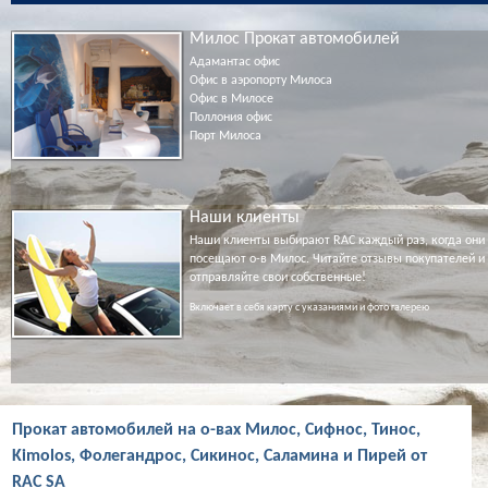
Милос Прокат автомобилей
Адамантас офис
Офис в аэропорту Милоса
Офис в Милосе
Поллония офис
Порт Милоса
Наши клиенты
Наши клиенты выбирают RAC каждый раз, когда они
посещают о-в Милос. Читайте отзывы покупателей и
отправляйте свои собственные!
Включает в себя карту с указаниями и фото галерею
Прокат автомобилей на о-вах Милос, Сифнос, Тинос,
Kimolos, Фолегандрос, Сикинос, Саламина и Пирей от
RAC SA