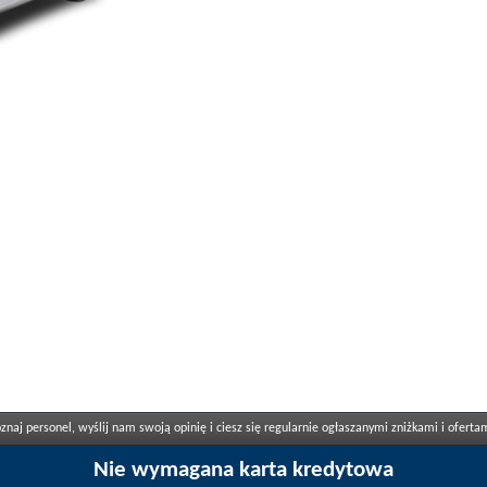
naj personel, wyślij nam swoją opinię i ciesz się regularnie ogłaszanymi zniżkami i oferta
Nie wymagana karta kredytowa