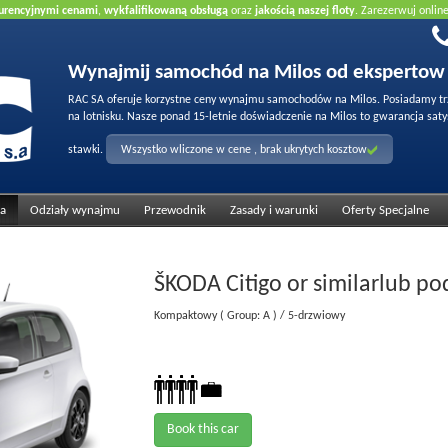
urencyjnymi cenami
,
wykfalifikowaną obsługą
oraz
jakością naszej floty
. Zarezerwuj onlin
Wynajmij samochód na Milos od ekspertow
RAC SA oferuje korzystne ceny wynajmu samochodów na Milos. Posiadamy trzy
na lotnisku. Nasze ponad 15-letnie doświadczenie na Milos to gwarancja satys
stawki.
Wszystko wliczone w cene , brak ukrytych kosztow
ta
Odziały wynajmu
Przewodnik
Zasady i warunki
Oferty Specjalne
ŠKODA Citigo or similar
lub po
Kompaktowy
( Group: A )
/ 5-drzwiowy
Book this car