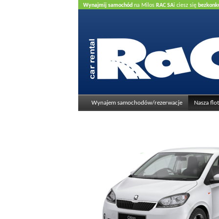
Wynajmij samochód
na Milos
RAC SA
i ciesz się
bezkonk
kredytowa
.
Wynajem samochodów/rezerwacje
Nasza flo