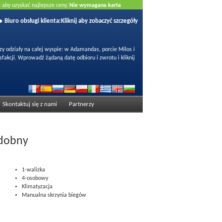
e aby uzyskać najlepsze ceny.
Nie wymagana karta
Biuro obsługi klienta:
Kliknij aby zobaczyć szczegóły
 odziały na całej wyspie: w Adamandas, porcie Milos i
fakcji. Wprowadź żądaną datę odbioru i zwrotu i kliknij
Skontaktuj się z nami
Partnerzy
dobny
1-walizka
4-osobowy
Klimatyzacja
Manualna skrzynia biegów