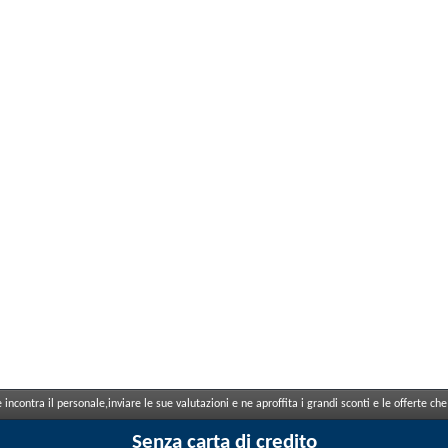
incontra il personale,inviare le sue valutazioni e ne aproffita i grandi sconti e le offerte 
Senza carta di credito