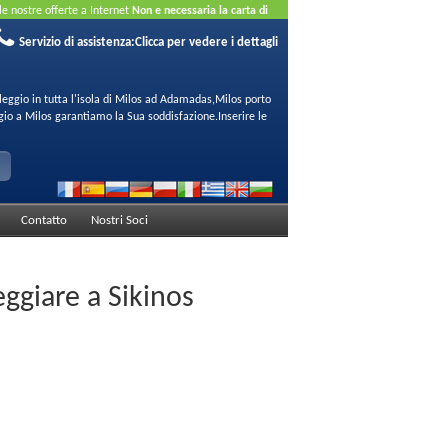
 le nostre offerte a Internet
Non e necessaria la carta di
Servizio di assistenza:
Clicca per vedere i dettagli
leggio in tutta l'isola di Milos ad Adamadas,Milos porto
gio a Milos garantiamo la Sua soddisfazione.Inserire le
Contatto
Nostri Soci
eggiare a Sikinos