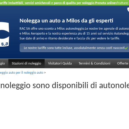
tariffe imbattibili
,
servizi amichevoli
e
parco di qualita per noleggio
.
Prenota online
sfruttare
Nolegga un auto a Milos da gli esperti
RAC SA offre uno sconto a Milos autonoleggio.Le nostre tre agenzie di autono
e Milos Aeroporto e la nostra esperienza piu di 15 anni sul servizio Autonoleg
Sue date di arrivo e ritorno desiderate e faccia clic per vedere le tariffe.
Le nostre tariffe sono tutte incluse, assolutalmente senza costi nascosti
ggio
Stazioni di noleggio
Visitatori Quida
Termini & Condizioni
Offerte
eggio auto per il noleggio auto
>
i noleggio sono disponibili di autonol