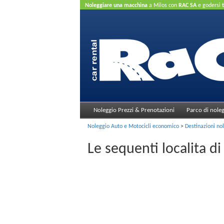
Noleggiare una macchina
a Milos con
RAC SA
e godersi
credito.
Noleggio Prezzi & Prenotazioni
Parco di nole
Noleggio Auto e Motocicli economico
>
Destinazioni nol
Le sequenti localita d