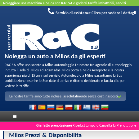
Noleggiare una macchina
a Milos con
RAC SA
e godersi
tariffe imbattibili
,
servizi
amichevoli
e
parco di qualita per noleggio
.
Prenota online
sfruttare le nostre offerte a
Servizio di assistenza:
Clicca per vedere i dettagli
Internet
Non e necessaria la carta di credito.
Nolegga un auto a Milos da gli esperti
RAC SA offre uno sconto a Milos autonoleggio.Le nostre tre agenzie di autonoleggio
in tutta l'isola di Milos ad Adamadas,Milos porto e Milos Aeroporto e la nostra
esperienza piu di 15 anni sul servizio Autonoleggio a Milos garantiamo la Sua
soddisfazione.Inserire le Sue date di arrivo e ritorno desiderate e faccia clic per
vedere le tariffe.
Le nostre tariffe sono tutte incluse, assolutalmente senza costi nascosti
Gia fatto prenotazione?
Riveda,Stampa o Cancella la Prenotatione
Milos Prezzi & Disponibilita