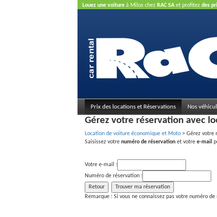
Louez une voiture
à Milos chez
RAC SA
et profitez
des pr
carte de crédit n'est pas nécessaire.
Prix des locations et Réservations
Nos véhicul
Gérez votre réservation avec lo
Location de voiture économique et Moto
>
Gérez votre 
Saisissez votre
numéro de réservation
et votre
e-mail
po
Votre e-mail :
Numéro de réservation :
Remarque : Si vous ne connaissez pas votre numéro de ré