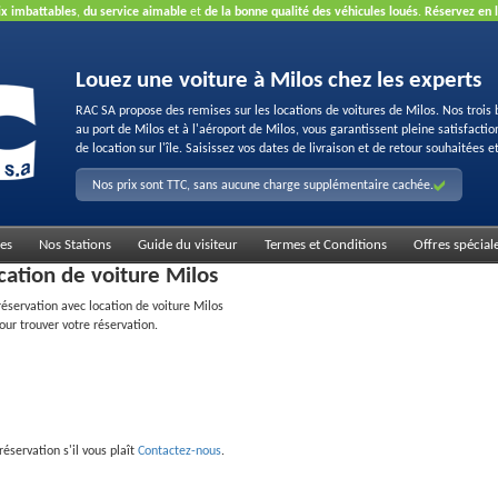
ix imbattables
,
du service aimable
et
de la bonne qualité des véhicules loués
.
Réservez en 
Louez une voiture à Milos chez les experts
RAC SA propose des remises sur les locations de voitures de Milos. Nos trois 
au port de Milos et à l'aéroport de Milos, vous garantissent pleine satisfacti
de location sur l'île. Saisissez vos dates de livraison et de retour souhaitées et
Nos prix sont TTC, sans aucune charge supplémentaire cachée.
es
Nos Stations
Guide du visiteur
Termes et Conditions
Offres spécial
cation de voiture Milos
réservation avec location de voiture Milos
ur trouver votre réservation.
servation s'il vous plaît
Contactez-nous
.