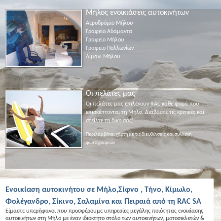
Μήλος ενοικιάσεις αυτοκινήτων
Αεροδρόμιο Μήλου
Γραφείο Αδάμαντα
Γραφείο Μήλου
Γραφείο Πολλωνίων
Λιμάνι Μήλου
Οι πελάτες μας
Οι πελάτες μας επιλέγουν RAC κάθε φορά που
επισκέπτονται τη Μήλο. Διαβάστε τις κριτικές και
στείλτε τη δική σας!
Περιλαμβάνει χάρτη με τις διευθύνσεις και συλλογή
φωτογραφιών
Ενοικίαση αυτοκινήτου σε Μήλο,Σίφνο , Τήνο, Κίμωλο,
Φολέγανδρο, Σίκινο, Σαλαμίνα και Πειραιά από τη RAC SA
Είμαστε υπερήφανοι που προσφέρουμε υπηρεσίες μεγάλης ποιότητας ενοικίασης
αυτοκινήτων στη Μήλο με έναν ιδιόκτητο στόλο των αυτοκινήτων, μοτοσικλετών &