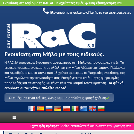
Ενοικίαση
στη Μήλο με τη
RAC ΑΕ
με
αχτύπητες τιμές
,
φιλική εξυπηρέτηση
και
ποιότητα
.
Κάντε κράτηση τώρα
για να επωφεληθείτε από τις προσφορές μας.
Χωρίς
Εξυπηρέτηση πελατών:
Πατήστε για λεπτομέρειες
πιστωτική κάρτα.
Ενοικίαση στη Μήλο με τους ειδικούς.
Η RAC SA προσφέρει Ενοικιάσεις αυτοκινήτων στη Μήλο σε προνομιακές τιμές. Τα
τέσσερα γραφεία ενοικίασης σε ολόκληρη την Μήλο Αδάμαντας, λιμάνι, Πολλώνια
και Αεροδρόμιο και τα πάνω από 15 χρόνια εμπειρίας σε Υπηρεσίες ενοικίασης στη
Μήλο εγγυώνται την ικανοποίηση σας. Εισαγάγετε τις επιθυμητές ημερομηνίες
παραλαβής και επιστροφής και κάντε κλικ στο κουμπί Κάντε Κράτηση.
Για φθηνή
ενοικίαση αυτοκινήτου, επιλέξτε Rac SA!
Οι τιμές μας είναι τελικές, χωρίς καμμία απολύτως κρυφή χρέωση
Έχετε ήδη κράτηση;
Δείτε, εκτυπώστε ή ακυρώσετε την κράτηση σας