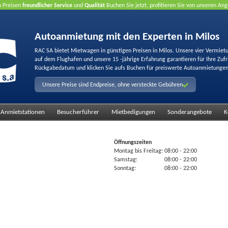
n Preisen
freundlicher Service
und
Qualität
Buchen Sie jetzt, profitieren Sie von unseren A
Autoanmietung mit den Experten in Milos
RAC SA bietet Mietwagen in günstigen Preisen in Milos. Unsere vier Vermiet
auf dem Flughafen und unsere 15 -jährige Erfahrung garantieren für Ihre Zu
Rückgabedatum und klicken Sie aufs Buchen für preiswerte Autoanmietungen
Unsere Preise sind Endpreise, ohne versteckte Gebühren
Anmietstationen
Besucherführer
Mietbedigungen
Sonderangebote
K
Öffnungszeiten
Montag bis Freitag:
08:00
- 22:00
Samstag:
08:00
- 22:00
Sonntag:
08:00
- 22:00