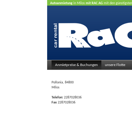
Autoanmietung
in Milos
mit RAC AG
mit den günstigste
Anmietpreise & Buchungen
unsere Flotte
Pollonia, 84800
Milos
Telefon:
2287028036
Fax
2287028036