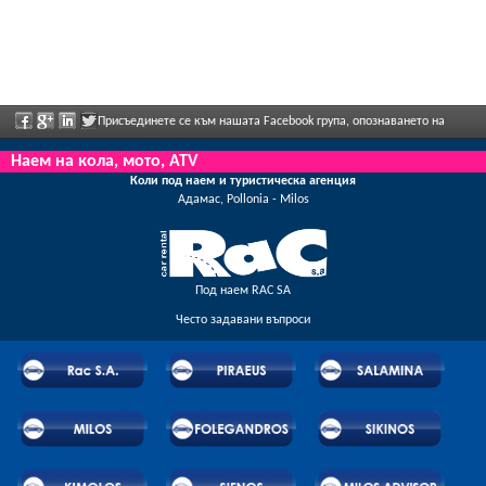
Присъединете се към нашата Facebook група, опознаването на
персонала, моля, изпратете ни обратна информация и да се насладите редовно
Наем на кола, мото, ATV
Коли под наем и туристическа агенция
рекламираните отстъпки и предложения.
Адамас, Pollonia - Milos
Под наем RAC SA
Често задавани въпроси