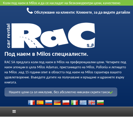
Коли под наем в Milos и да се насладят на безконкурентри цени, качествено
обслужване и възможност за професионален запис на нашия флот. Резервирайте
Обслужване на клиенти:
Кликнете, за да видите детайли
онлайн, за да получите най-добрата цена. Не се изисква кредитна карта.
Под наем в Milos специалисти.
RAC SA предлага коли под наем в Milos на преференциални цени. Четирите под
наем агенции в цяла Milos Adamas, пристанището на Milos, Pollonia и летището
на Milos ,над 15 години опит в областта под наем на Milos гарантира вашето
удовлетворение. Въведете датите на получаване и връщане и щракнете върху
книгата.
Нашите цени са ол инклузив, без абсолютно никакви скрити такси